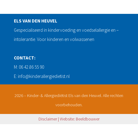
ELS VAN DEN HEUVEL
Gespecialiseerd in kindervoeding en voedselallergie en –
intolerantie. Voor kinderen en volwassenen
CONTACT:
M: 06 42 86 55 90
E: info@kinderallergiedietist.nl
2026 – Kinder- & Allergiediëtist Els van den Heuvel. Alle rechten
voorbehouden.
Disclaimer
| Website:
Beeldbouwer