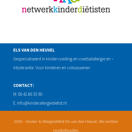
ELS VAN DEN HEUVEL
Gespecialiseerd in kindervoeding en voedselallergie en –
intolerantie. Voor kinderen en volwassenen
CONTACT:
M: 06 42 86 55 90
E: info@kinderallergiedietist.nl
2026 – Kinder- & Allergiediëtist Els van den Heuvel. Alle rechten
voorbehouden.